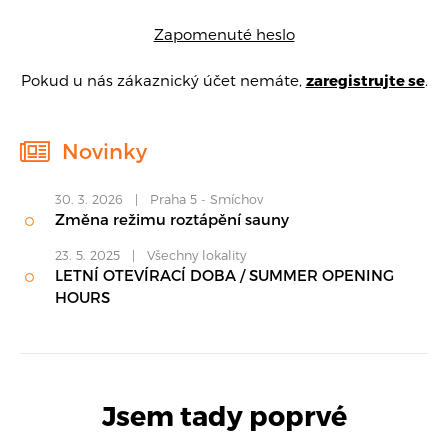
Zapomenuté heslo
Pokud u nás zákaznický účet nemáte,
zaregistrujte se
.
Novinky
30. 3. 2026 | Praha 5 - Smíchov
Změna režimu roztápění sauny
23. 5. 2025 | Všechny lokality
LETNÍ OTEVÍRACÍ DOBA / SUMMER OPENING
HOURS
Jsem tady poprvé