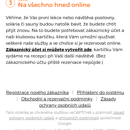
Na všechno hned online
Věříme, že Vás první lekce nebo návštěva posilovny,
solária či sauny budou natolik bavit, že budete chtít
přijít znovu. Na to budete potřebovat zákaznický účet a
naši klubovou kartičku, která Vám umožní využívat
veškeré naše služby a ve chvilce si je rezervovat online.
Zákaznický účet si můžete vytvořit zde
, kartičku Vám
vydáme na recepci při Vaší další návštěvě. (Bez
zákaznického účtu příště rezervace nepůjde.)
Registrace nového zákazníka
|
Přihlášení do systému
|
Obchodní a rezervační podmínky
|
Zásady
ochrany osobních údajů
Tato stránka je chráněna službou reCAPTCHA s platností
zásad
ochrany osobních údajů
a
smluvních podmínek
společnosti
Google.