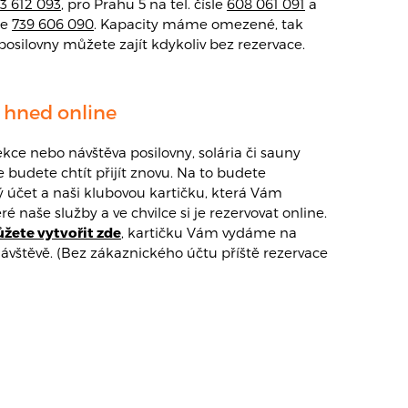
3 612 093
, pro Prahu 5 na tel. čísle
608 061 091
a
le
739 606 090
. Kapacity máme omezené, tak
 Do posilovny můžete zajít kdykoliv bez rezervace.
 hned online
ekce nebo návštěva posilovny, solária či sauny
e budete chtít přijít znovu. Na to budete
 účet a naši klubovou kartičku, která Vám
é naše služby a ve chvilce si je rezervovat online.
ůžete vytvořit zde
, kartičku Vám vydáme na
 návštěvě. (Bez zákaznického účtu příště rezervace