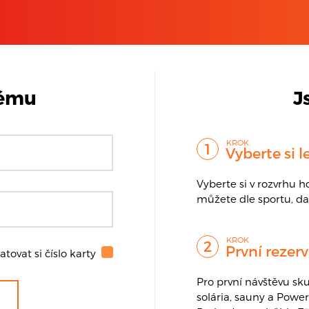
Rezervační systém - Euforie Fitness a Wellness Praha
tému
J
Vyberte si l
Vyberte si v rozvrhu ho
můžete dle sportu, da
První rezer
ovat si číslo karty
Pro první návštěvu sk
solária, sauny a Power 