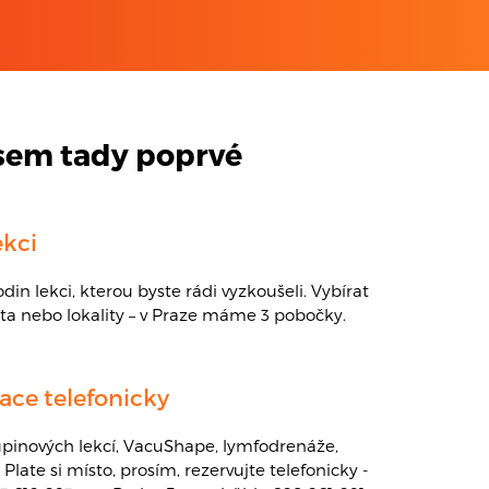
sem tady poprvé
ekci
din lekci, kterou byste rádi vyzkoušeli. Vybírat
ta nebo lokality – v Praze máme 3 pobočky.
vace telefonicky
upinových lekcí, VacuShape, lymfodrenáže,
Plate si místo, prosím, rezervujte telefonicky -