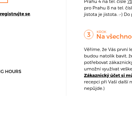
Prahu 4 na tel. čísle
73
pro Prahu 8 na tel. čís
registrujte se
.
jistota je jistota. :-)
Na všechno
Věříme, že Vás první l
budou natolik bavit, ž
potřebovat zákaznický
umožní využívat vešker
NG HOURS
Zákaznický účet si m
recepci při Vaší další
nepůjde.)